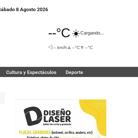
Sábado 8 Agosto 2026
--°C
☀️
Cargando...
💨
🔼
🔽
-- km/h
--°C
--°C
Cultura y Espectáculos
Deporte