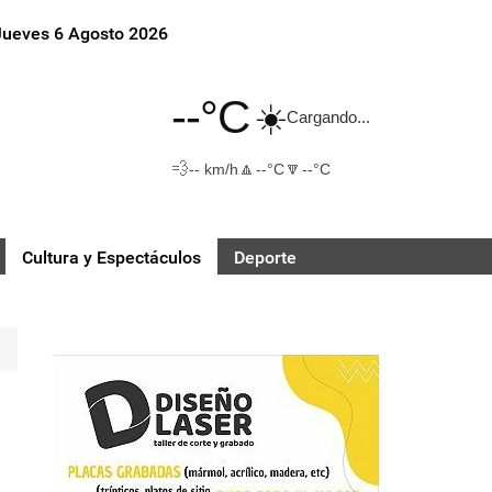
Jueves 6 Agosto 2026
--°C
☀️
Cargando...
💨
🔼
🔽
-- km/h
--°C
--°C
Cultura y Espectáculos
Deporte