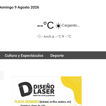
Domingo 9 Agosto 2026
--°C
☀️
Cargando...
💨
🔼
🔽
-- km/h
--°C
--°C
Cultura y Espectáculos
Deporte