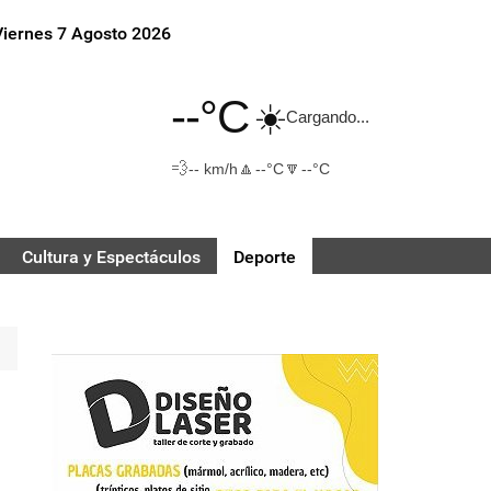
Viernes 7 Agosto 2026
--°C
☀️
Cargando...
💨
🔼
🔽
-- km/h
--°C
--°C
Cultura y Espectáculos
Deporte