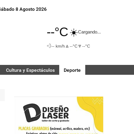
Sábado 8 Agosto 2026
--°C
☀️
Cargando...
💨
🔼
🔽
-- km/h
--°C
--°C
Cultura y Espectáculos
Deporte