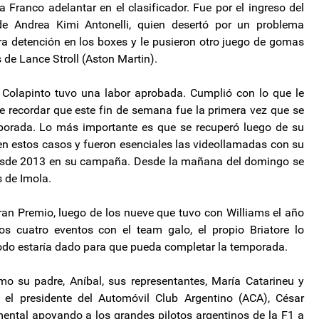
 Franco adelantar en el clasificador. Fue por el ingreso del
de Andrea Kimi Antonelli, quien desertó por un problema
tra detención en los boxes y le pusieron otro juego de gomas
s de Lance Stroll (Aston Martin).
 Colapinto tuvo una labor aprobada. Cumplió con lo que le
abe recordar que este fin de semana fue la primera vez que se
mporada. Lo más importante es que se recuperó luego de su
 en estos casos y fueron esenciales las videollamadas con su
desde 2013 en su campaña. Desde la mañana del domingo se
 de Imola.
an Premio, luego de los nueve que tuvo con Williams el año
os cuatro eventos con el team galo, el propio Briatore lo
 todo estaría dado para que pueda completar la temporada.
 su padre, Aníbal, sus representantes, María Catarineu y
 el presidente del Automóvil Club Argentino (ACA), César
ental apoyando a los grandes pilotos argentinos de la F1 a