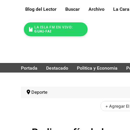
Blog del Lector
Buscar
Archivo
La Cara
LA ISLA FM EN VIVO:
GUAI-FAI
Portada
Destacado
Politica y Economia
P
Deporte
+ Agregar El