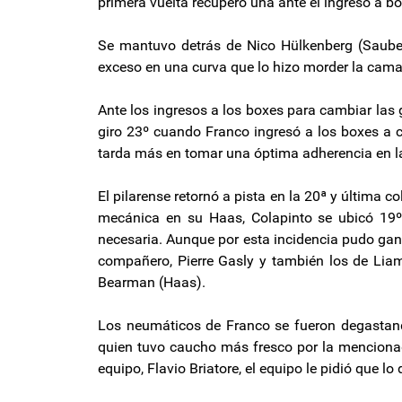
primera vuelta recuperó una ante el ingreso a b
Se mantuvo detrás de Nico Hülkenberg (Sauber)
exceso en una curva que lo hizo morder la cama 
Ante los ingresos a los boxes para cambiar las
giro 23º cuando Franco ingresó a los boxes a 
tarda más en tomar una óptima adherencia en l
El pilarense retornó a pista en la 20ª y última
mecánica en su Haas, Colapinto se ubicó 19º
necesaria. Aunque por esta incidencia pudo gana
compañero, Pierre Gasly y también los de Liam 
Bearman (Haas).
Los neumáticos de Franco se fueron degastando
quien tuvo caucho más fresco por la mencionada
equipo, Flavio Briatore, el equipo le pidió que lo