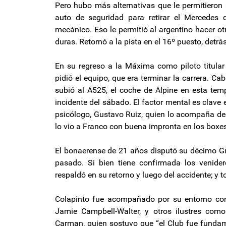
Pero hubo más alternativas que le permitieron a
auto de seguridad para retirar el Mercedes 
mecánico. Eso le permitió al argentino hacer o
duras. Retornó a la pista en el 16º puesto, detrá
En su regreso a la Máxima como piloto titular
pidió el equipo, que era terminar la carrera. C
subió al A525, el coche de Alpine en esta te
incidente del sábado. El factor mental es clave
psicólogo, Gustavo Ruiz, quien lo acompaña 
lo vio a Franco con buena impronta en los boxes
El bonaerense de 21 años disputó su décimo Gr
pasado. Si bien tiene confirmada los venider
respaldó en su retorno y luego del accidente; y
Colapinto fue acompañado por su entorno como
Jamie Campbell-Walter, y otros ilustres como
Carman, quien sostuvo que “el Club fue fundam