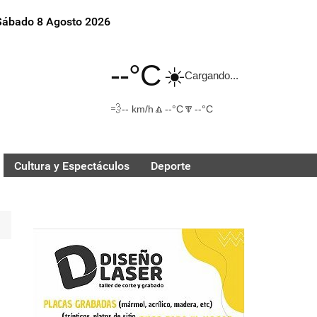
Sábado 8 Agosto 2026
--°C
☀️
Cargando...
💨
🔼
🔽
-- km/h
--°C
--°C
Cultura y Espectáculos
Deporte