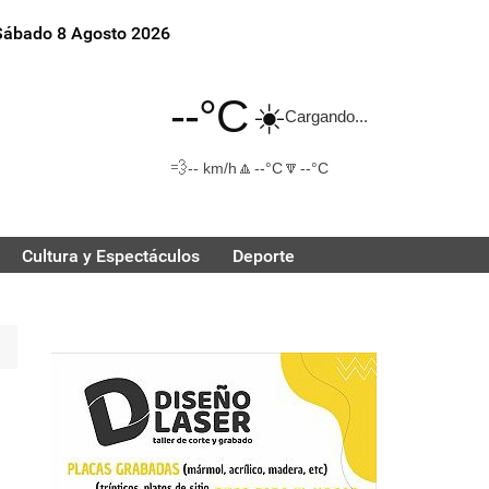
Sábado 8 Agosto 2026
--°C
☀️
Cargando...
💨
🔼
🔽
-- km/h
--°C
--°C
Cultura y Espectáculos
Deporte