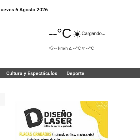
Jueves 6 Agosto 2026
--°C
☀️
Cargando...
💨
🔼
🔽
-- km/h
--°C
--°C
Cultura y Espectáculos
Deporte