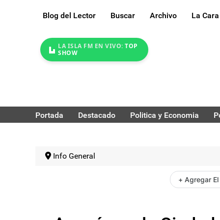
Blog del Lector
Buscar
Archivo
La Cara
LA ISLA FM EN VIVO:
TOP
SHOW
Portada
Destacado
Politica y Economia
P
Info General
+ Agregar El