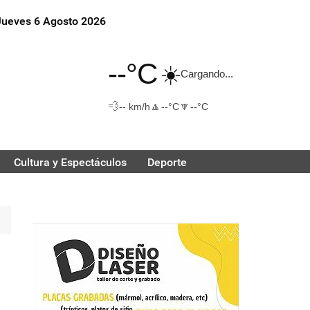
Jueves 6 Agosto 2026
--°C
☀️
Cargando...
💨
🔼
🔽
-- km/h
--°C
--°C
Cultura y Espectáculos
Deporte