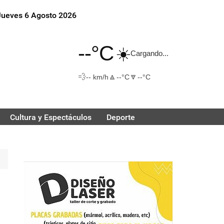
Jueves 6 Agosto 2026
--°C
☀️
Cargando...
💨
🔼
🔽
-- km/h
--°C
--°C
Cultura y Espectáculos
Deporte