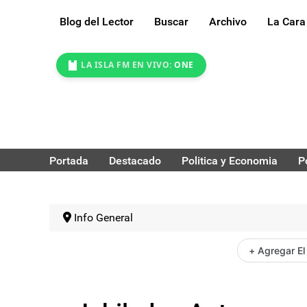
Blog del Lector
Buscar
Archivo
La Cara
LA ISLA FM EN VIVO:
ONE
Portada
Destacado
Politica y Economia
P
Info General
+ Agregar El