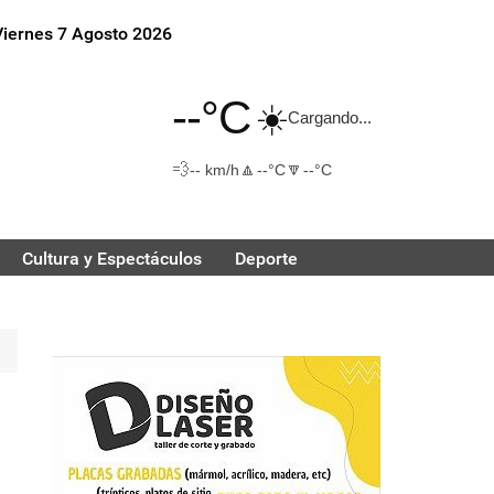
Viernes 7 Agosto 2026
--°C
☀️
Cargando...
💨
🔼
🔽
-- km/h
--°C
--°C
Cultura y Espectáculos
Deporte