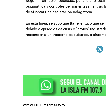
Según información publicada por el diario local
psiquiátrica y controles permanentes mientras la
de afrontar una declaración indagatoria.
En esta línea, se supo que Barrelier tuvo que s
debido a episodios de crisis o “brotes” registra
responden a un trastorno psiquiátrico, a sínto