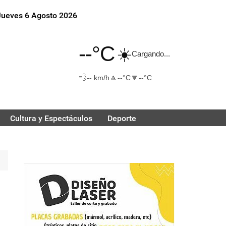
Jueves 6 Agosto 2026
--°C
☀️
Cargando...
💨
🔼
🔽
-- km/h
--°C
--°C
Cultura y Espectáculos
Deporte