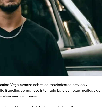
gostina Vega avanza sobre los movimientos previos y
udio Barrelier, permanece internado bajo estrictas medidas de
enitenciario de Bouwer.