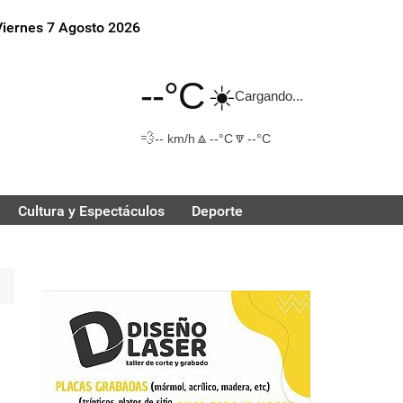
Viernes 7 Agosto 2026
--°C
☀️
Cargando...
💨
🔼
🔽
-- km/h
--°C
--°C
Cultura y Espectáculos
Deporte