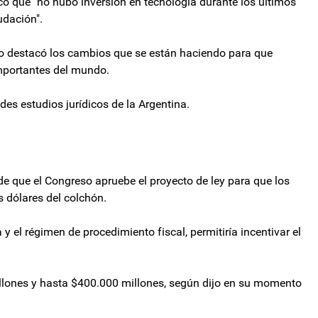
icó que "no hubo inversión en tecnología durante los últimos
udación".
ro destacó los cambios que se están haciendo para que
importantes del mundo.
es estudios jurídicos de la Argentina.
 de que el Congreso apruebe el proyecto de ley para que los
s dólares del colchón.
 y el régimen de procedimiento fiscal, permitiría incentivar el
llones y hasta $400.000 millones, según dijo en su momento