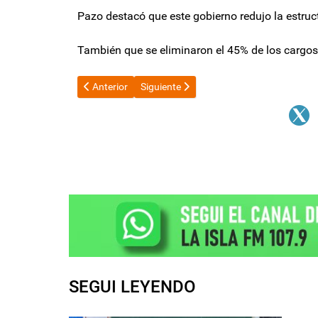
Pazo destacó que este gobierno redujo la estruc
También que se eliminaron el 45% de los cargos 
Artículo anterior: La picante y letal chicana de Stur
Artículo siguiente: Irán señaló a Javier M
Anterior
Siguiente
SEGUI LEYENDO