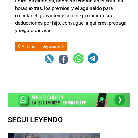
Entre los cambios, ahora se tendrán en cuenta las
horas extras, los premios, y el aguinaldo para
calcular el gravamen y solo se permitirán las
deducciones por hijo, conyugue, alquileres, prepaga
y seguro de vida.
Artículo anterior: Récord de producción de gas
Artículo siguiente: Los diplomáticos argentinos e
Anterior
Siguiente
SEGUI LEYENDO