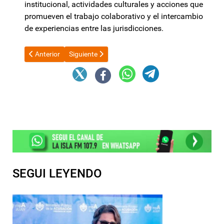
institucional, actividades culturales y acciones que
promueven el trabajo colaborativo y el intercambio
de experiencias entre las jurisdicciones.
Artículo anterior: Piden urgente tratamiento de la comisión in
Artículo siguiente: El Gobierno reformará el Códig
Anterior
Siguiente
SEGUI LEYENDO