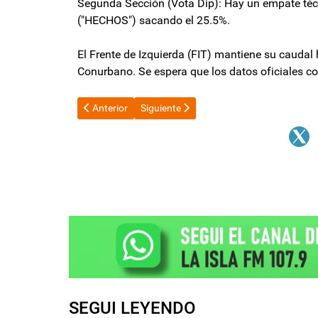
Segunda Sección (Vota Dip): Hay un empate técn
("HECHOS") sacando el 25.5%.
El Frente de Izquierda (FIT) mantiene su caudal
Conurbano. Se espera que los datos oficiales co
Artículo anterior: Monguillot destacó la elección en Bue
Artículo siguiente: Karina Milei: "Es impor
Anterior
Siguiente
SEGUI LEYENDO