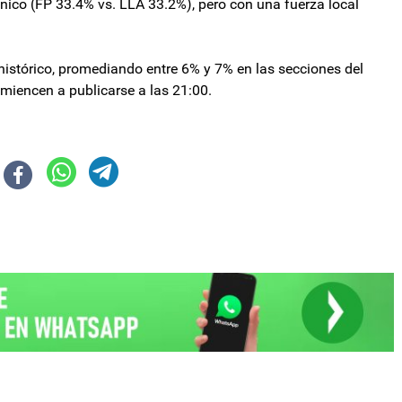
ico (FP 33.4% vs. LLA 33.2%), pero con una fuerza local
 histórico, promediando entre 6% y 7% en las secciones del
miencen a publicarse a las 21:00.
nos Aires y llamó a "defender el bolsillo de la gente"
tante, la gente tiene que venir a votar"