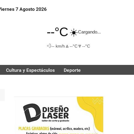
Viernes 7 Agosto 2026
--°C
☀️
Cargando...
💨
🔼
🔽
-- km/h
--°C
--°C
Cultura y Espectáculos
Deporte