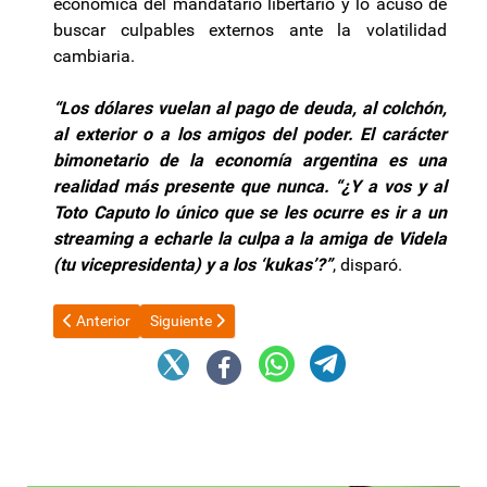
económica del mandatario libertario y lo acusó de
buscar culpables externos ante la volatilidad
cambiaria.
“Los dólares vuelan al pago de deuda, al colchón,
al exterior o a los amigos del poder. El carácter
bimonetario de la economía argentina es una
realidad más presente que nunca. “¿Y a vos y al
Toto Caputo lo único que se les ocurre es ir a un
streaming a echarle la culpa a la amiga de Videla
(tu vicepresidenta) y a los ‘kukas’?”
, disparó.
Artículo anterior: Programa Autoconstrucción: se preparan 204 
Artículo siguiente: Catamarca celebrará el 204° an
Anterior
Siguiente