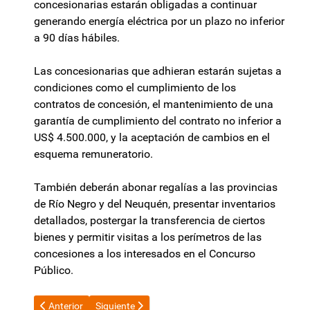
concesionarias estarán obligadas a continuar
generando energía eléctrica por un plazo no inferior
a 90 días hábiles.
Las concesionarias que adhieran estarán sujetas a
condiciones como el cumplimiento de los
contratos de concesión, el mantenimiento de una
garantía de cumplimiento del contrato no inferior a
US$ 4.500.000, y la aceptación de cambios en el
esquema remuneratorio.
También deberán abonar regalías a las provincias
de Río Negro y del Neuquén, presentar inventarios
detallados, postergar la transferencia de ciertos
bienes y permitir visitas a los perímetros de las
concesiones a los interesados en el Concurso
Público.
Artículo anterior: Quedó conformada Fuerza Patria en Catama
Artículo siguiente: El descenso de la natalidad imp
Anterior
Siguiente