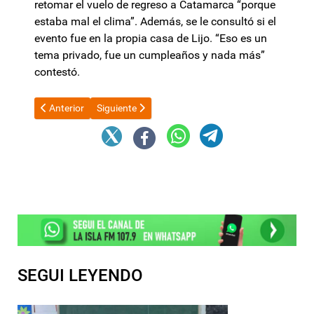
retomar el vuelo de regreso a Catamarca “porque
estaba mal el clima”. Además, se le consultó si el
evento fue en la propia casa de Lijo. “Eso es un
tema privado, fue un cumpleaños y nada más”
contestó.
Artículo anterior: Jalil encabeza una reunión técnica para mejor
Artículo siguiente: La Bancaria definió un paro de 
Anterior
Siguiente
SEGUI LEYENDO