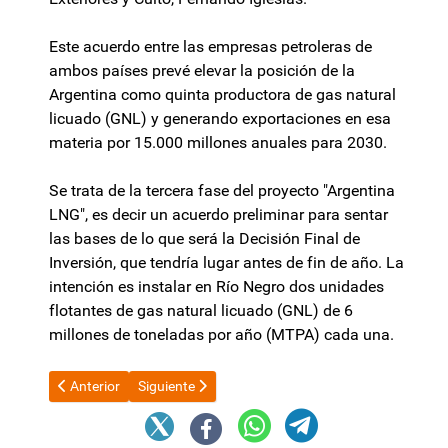
Este acuerdo entre las empresas petroleras de
ambos países prevé elevar la posición de la
Argentina como quinta productora de gas natural
licuado (GNL) y generando exportaciones en esa
materia por 15.000 millones anuales para 2030.
Se trata de la tercera fase del proyecto "Argentina
LNG", es decir un acuerdo preliminar para sentar
las bases de lo que será la Decisión Final de
Inversión, que tendría lugar antes de fin de año. La
intención es instalar en Río Negro dos unidades
flotantes de gas natural licuado (GNL) de 6
millones de toneladas por año (MTPA) cada una.
Artículo anterior: La CGT le exigió al Gobierno "levantar el cep
Artículo siguiente: El secretario Administrativo d
Anterior
Siguiente