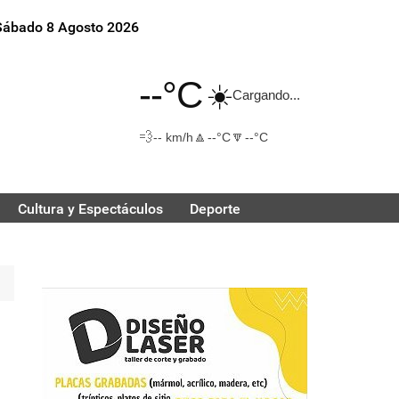
Sábado 8 Agosto 2026
--°C
☀️
Cargando...
💨
🔼
🔽
-- km/h
--°C
--°C
Cultura y Espectáculos
Deporte