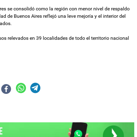
Aires se consolidó como la región con menor nivel de respaldo
ad de Buenos Aires reflejó una leve mejoría y el interior del
vados.
s relevados en 39 localidades de todo el territorio nacional
xtorsionar“ a Milei y lo desafió a ser candidato a presidente el año que vi
de la casa y las instituciones”