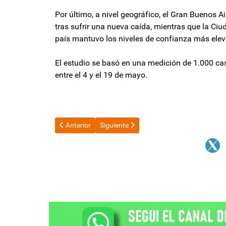
Por último, a nivel geográfico, el Gran Buenos 
tras sufrir una nueva caída, mientras que la Ciud
país mantuvo los niveles de confianza más ele
El estudio se basó en una medición de 1.000 caso
entre el 4 y el 19 de mayo.
Artículo anterior: Máximo Kirchner acusó a Macri de "e
Artículo siguiente: “La Patria se hace des
Anterior
Siguiente