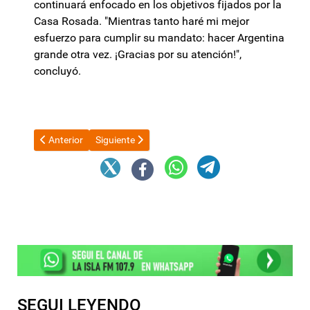
continuará enfocado en los objetivos fijados por la
Casa Rosada. "Mientras tanto haré mi mejor
esfuerzo para cumplir su mandato: hacer Argentina
grande otra vez. ¡Gracias por su atención!",
concluyó.
Artículo anterior: Autoridades de Gobierno recibieron al embaja
Artículo siguiente: Récord histórico en exportacio
Anterior
Siguiente
SEGUI LEYENDO