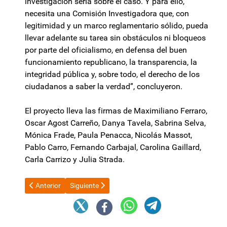
investigación seria sobre el caso. Y para ello,
necesita una Comisión Investigadora que, con
legitimidad y un marco reglamentario sólido, pueda
llevar adelante su tarea sin obstáculos ni bloqueos
por parte del oficialismo, en defensa del buen
funcionamiento republicano, la transparencia, la
integridad pública y, sobre todo, el derecho de los
ciudadanos a saber la verdad”, concluyeron.
El proyecto lleva las firmas de Maximiliano Ferraro,
Oscar Agost Carreño, Danya Tavela, Sabrina Selva,
Mónica Frade, Paula Penacca, Nicolás Massot,
Pablo Carro, Fernando Carbajal, Carolina Gaillard,
Carla Carrizo y Julia Strada.
Artículo anterior: Dura advertencia del PJ a Milei por su apoyo a
Artículo siguiente: Grave acusación contra el exmi
Anterior
Siguiente