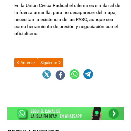
En la Unión Cívica Radical el dilema es similar al de
la fuerza amarilla: para no desaparecer del mapa,
necesitan la existencia de las PASO, aunque sea
como herramienta de presión y negociación con el
oficialismo.
Artículo anterior: Macri suma reuniones con empresarios y rec
Artículo siguiente: El Gobierno nacional promulgó l
Anterior
Siguiente