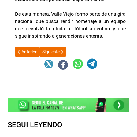
De esta manera, Valle Viejo formó parte de una gira
nacional que busca rendir homenaje a un equipo
que devolvió la gloria al fútbol argentino y que
sigue inspirando a generaciones enteras.
Artículo anterior: Refuerzan la seguridad de Javier Milei en sus v
Artículo siguiente: Pullaro y dos exgobernadores, 
Anterior
Siguiente
SEGUI LEYENDO