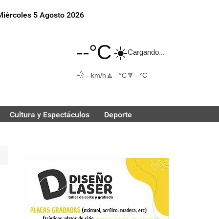
Miércoles 5 Agosto 2026
--°C
☀️
Cargando...
💨
🔼
🔽
-- km/h
--°C
--°C
Cultura y Espectáculos
Deporte