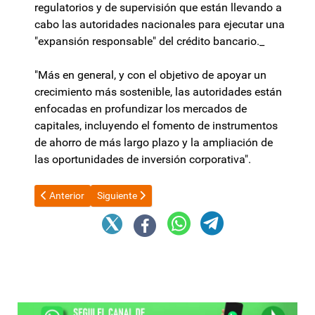
regulatorios y de supervisión que están llevando a
cabo las autoridades nacionales para ejecutar una
"expansión responsable" del crédito bancario._
"Más en general, y con el objetivo de apoyar un
crecimiento más sostenible, las autoridades están
enfocadas en profundizar los mercados de
capitales, incluyendo el fomento de instrumentos
de ahorro de más largo plazo y la ampliación de
las oportunidades de inversión corporativa".
Artículo anterior: Milei recibirá al gemólogo inglés y se reunir
Artículo siguiente: Dudas ante la eliminación de s
Anterior
Siguiente