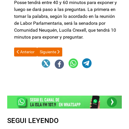
Posse tendrá entre 40 y 60 minutos para exponer y
luego se dará paso a las preguntas. La primera en
tomar la palabra, según lo acordado en la reunión
de Labor Parlamentaria, será la senadora por
Comunidad Neuquén, Lucila Crexell, que tendrá 10
minutos para exponer y preguntar.
Artículo anterior: La inflación en Argentina es la más alta de Am
Artículo siguiente: El Banco Central volvió a bajar l
Anterior
Siguiente
SEGUI LEYENDO