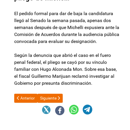
El pedido formal para dar de baja la candidatura
llegó al Senado la semana pasada, apenas dos
semanas después de que Michelli expusiera ante la
Comisión de Acuerdos durante la audiencia pública
convocada para evaluar su designación.
Según la denuncia que abrió el caso en el fuero
penal federal, el pliego se cayó por su vínculo
familiar con Hugo Alconada Mon. Sobre esa base,
el fiscal Guillermo Marijuan reclamó investigar al
Gobierno por presunta discriminación.
Artículo anterior: Tras el fuerte malestar interno, el Gobierno p
Artículo siguiente: Jalil expuso en Congreso Argen
Anterior
Siguiente