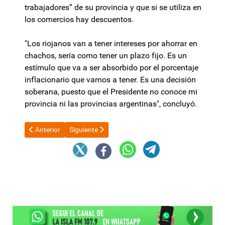
trabajadores” de su provincia y que si se utiliza en
los comercios hay descuentos.
"Los riojanos van a tener intereses por ahorrar en
chachos, sería como tener un plazo fijo. Es un
estímulo que va a ser absorbido por el porcentaje
inflacionario que vamos a tener. Es una decisión
soberana, puesto que el Presidente no conoce mi
provincia ni las provincias argentinas", concluyó.
Artículo anterior: En qué consiste el proyecto de ley para regula
Artículo siguiente: Manuel Adorni llamó "presidente" 
Anterior
Siguiente