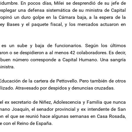
tidumbre. En pocos días, Milei se desprendió de su jefe de
esplegar una defensa sistemática de su ministra de Capital
ropinó un duro golpe en la Cámara baja, a la espera de la
ey Bases y el paquete fiscal, y los mercados actuaron en
ia es un sube y baja de funcionarios. Según los últimos
aron o se despidieron a al menos 42 colaboradores. Es decir,
un buen número corresponde a Capital Humano. Una sangría
inistra.
Educación de la cartera de Pettovello. Pero también de otros
aralizado. Atravesado por despidos y denuncias cruzadas.
el ex secretario de Niñez, Adolescencia y Familia que nunca
rmano Joaquín, el senador provincial y ex intendente de San
 con el que se reunió hace algunas semanas en Casa Rosada,
te con el Reino de España.