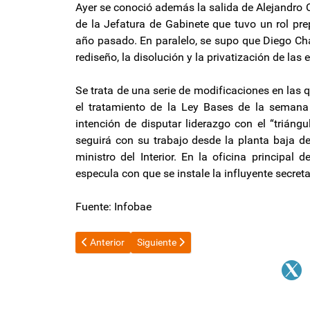
Ayer se conoció además la salida de Alejandro C
de la Jefatura de Gabinete que tuvo un rol pr
año pasado. En paralelo, se supo que Diego Cha
rediseño, la disolución y la privatización de l
Se trata de una serie de modificaciones en las 
el tratamiento de la Ley Bases de la semana 
intención de disputar liderazgo con el “triángu
seguirá con su trabajo desde la planta baja 
ministro del Interior. En la oficina principal 
especula con que se instale la influyente secret
Fuente: Infobae
Artículo anterior: "¿Quién se cree que es la Justicia?",
Artículo siguiente: El Gobierno informó qu
Anterior
Siguiente