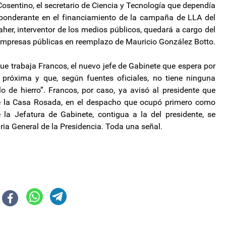
osentino, el secretario de Ciencia y Tecnología que dependía
eponderante en el financiamiento de la campaña de LLA del
her, interventor de los medios públicos, quedará a cargo del
as empresas públicas en reemplazo de Mauricio González Botto.
que trabaja Francos, el nuevo jefe de Gabinete que espera por
próxima y que, según fuentes oficiales, no tiene ninguna
lo de hierro”. Francos, por caso, ya avisó al presidente que
de la Casa Rosada, en el despacho que ocupó primero como
de la Jefatura de Gabinete, contigua a la del presidente, se
aria General de la Presidencia. Toda una señal.
 la insólita afrenta de Guillermo Francos al juez Casanello
e se concretó "la eliminación definitiva" del Ministerio de Mujeres