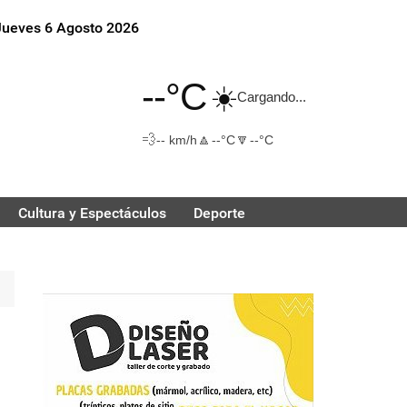
Jueves 6 Agosto 2026
--°C
☀️
Cargando...
💨
🔼
🔽
-- km/h
--°C
--°C
Cultura y Espectáculos
Deporte