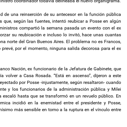
ministro coordinador todavía delineaba el nuevo organigrama.
dad de una reinserción de su antecesor en la función pública
 que, según las fuentes, intentó reubicar a Posse en algún
e ministros compartió la semana pasada un evento con el ex
forzar su reubicación e incluso lo invitó, hace unas cuantas
a norte del Gran Buenos Aires. El problema no es Francos,
 no prevé, por el momento, ninguna salida decorosa para el ex
 Banco Nación, ex funcionario de la Jefatura de Gabinete, que
ría volver a Casa Rosada. “Está en ascenso”, dijeron a este
 eyectado por Posse -injustamente, según resaltaron- cuando
te y los funcionarios de la administración pública y Milei
 escaló hasta que se transformó en un revuelo público. En
mica incidió en la enemistad entre el presidente y Posse,
imo más sensible en torno a la ruptura en el vínculo entre