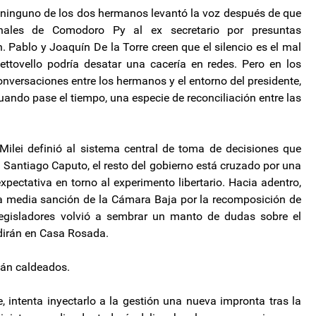
ue ninguno de los dos hermanos levantó la voz después de que
unales de Comodoro Py al ex secretario por presuntas
n. Pablo y Joaquín De la Torre creen que el silencio es el mal
tovello podría desatar una cacería en redes. Pero en los
onversaciones entre los hermanos y el entorno del presidente,
uando pase el tiempo, una especie de reconciliación entre las
Milei definió al sistema central de toma de decisiones que
a Santiago Caputo, el resto del gobierno está cruzado por una
pectativa en torno al experimento libertario. Hacia adentro,
la media sanción de la Cámara Baja por la recomposición de
legisladores volvió a sembrar un manto de dudas sobre el
, dirán en Casa Rosada.
stán caldeados.
, intenta inyectarlo a la gestión una nueva impronta tras la