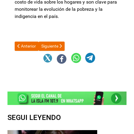
costo de vida sobre los hogares y son clave para
monitorear la evolución de la pobreza y la
indigencia en el país.
Artículo anterior: El Gobierno revocó la residencia del español
Artículo siguiente: Adiós Días de Ensueño: “Debem
Anterior
Siguiente
SEGUI LEYENDO