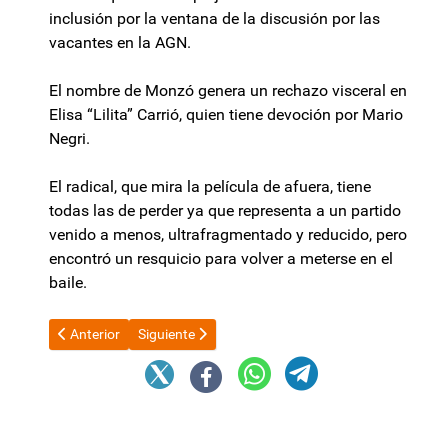
inclusión por la ventana de la discusión por las
vacantes en la AGN.
El nombre de Monzó genera un rechazo visceral en
Elisa “Lilita” Carrió, quien tiene devoción por Mario
Negri.
El radical, que mira la película de afuera, tiene
todas las de perder ya que representa a un partido
venido a menos, ultrafragmentado y reducido, pero
encontró un resquicio para volver a meterse en el
baile.
Artículo anterior: Escándalo HLB Pharma: fallas en trazabilidad, 
Artículo siguiente: Freno a la avanzada de Javier Mi
Anterior
Siguiente