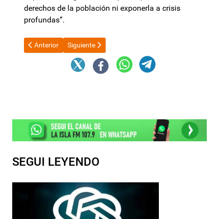
derechos de la población ni exponerla a crisis
profundas”.
Artículo anterior: El Senado debate el aumento de jubilaciones 
Artículo siguiente: La dura advertencia de Guiller
Anterior
Siguiente
SEGUI LEYENDO