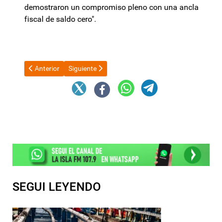
demostraron un compromiso pleno con una ancla
fiscal de saldo cero".
Artículo anterior: Milei dijo que enfrentó un “intento de Golpe 
Artículo siguiente: La inflación de abril fue de 2
Anterior
Siguiente
SEGUI LEYENDO