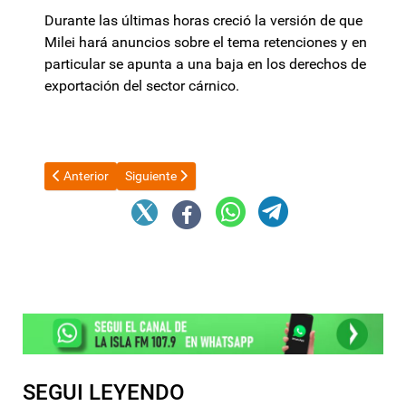
Durante las últimas horas creció la versión de que
Milei hará anuncios sobre el tema retenciones y en
particular se apunta a una baja en los derechos de
exportación del sector cárnico.
Artículo anterior: El FMI insiste con los “progresos” de Argentin
Artículo siguiente: Carlos Molina: “Hoy me siento 
Anterior
Siguiente
SEGUI LEYENDO