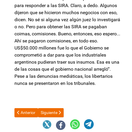
para responder a las SIRA. Claro, a dedo. Algunos
dijeron que se hicieron muchos negocios con eso,
dicen. No sé si alguna vez algún juez lo investigará
o no. Pero para obtener las SIRA se pagaban
coimas, comisiones. Bueno, entonces, eso espero...
Ahí se pagaron comisiones, en todo eso.
US$50.000 millones fue lo que el Gobierno se
comprometió a dar para que los industriales
argentinos pudieran traer sus insumos. Esa es una
de las cosas que el gobierno nacional arregló“.
Pese a las denuncias mediáticas, los libertarios
nunca se presentaron en los tribunales.
Artículo anterior: Kicillof suspendió la ayuda alimentaria y crece
Artículo siguiente: Quién es Rodolfo Tailhade, el 
Anterior
Siguiente