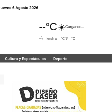
Jueves 6 Agosto 2026
--°C
☀️
Cargando...
💨
🔼
🔽
-- km/h
--°C
--°C
Cultura y Espectáculos
Deporte