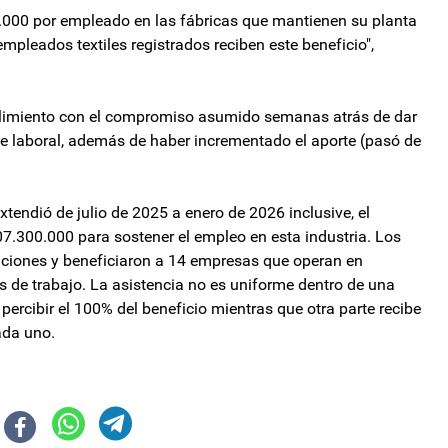
0.000 por empleado en las fábricas que mantienen su planta
empleados textiles registrados reciben este beneficio",
plimiento con el compromiso asumido semanas atrás de dar
e laboral, además de haber incrementado el aporte (pasó de
tendió de julio de 2025 a enero de 2026 inclusive, el
07.300.000 para sostener el empleo en esta industria. Los
uciones y beneficiaron a 14 empresas que operan en
s de trabajo. La asistencia no es uniforme dentro de una
ercibir el 100% del beneficio mientras que otra parte recibe
ada uno.
ara refinanciar vencimientos
 sus cuatro nuevos proyectos en la línea de largada, con el Mundial a la vu