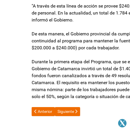
"A través de esta línea de acción se provee $24
de personal. En la actualidad, un total de 1.784 
informó el Gobierno.
De esta manera, el Gobierno provincial da cum
continuidad al programa para mantener la fuent
$200.000 a $240.000) por cada trabajador.
Durante la primera etapa del Programa, que se ex
Gobierno de Catamarca invirtió un total de $1.4
fondos fueron canalizados a través de 49 resol
Catamarca. El requisito era mantener los puesto
misma nómina: parte de los trabajadores puede p
solo el 50%, según la categoría o situación de c
Artículo anterior: Caputo sale a buscar $11 billones p
Artículo siguiente: El Gobierno ya tiene a
Anterior
Siguiente