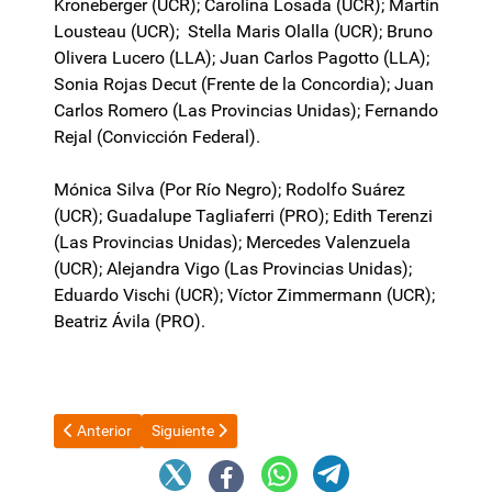
Kroneberger (UCR); Carolina Losada (UCR); Martín
Lousteau (UCR); Stella Maris Olalla (UCR); Bruno
Olivera Lucero (LLA); Juan Carlos Pagotto (LLA);
Sonia Rojas Decut (Frente de la Concordia); Juan
Carlos Romero (Las Provincias Unidas); Fernando
Rejal (Convicción Federal).
Mónica Silva (Por Río Negro); Rodolfo Suárez
(UCR); Guadalupe Tagliaferri (PRO); Edith Terenzi
(Las Provincias Unidas); Mercedes Valenzuela
(UCR); Alejandra Vigo (Las Provincias Unidas);
Eduardo Vischi (UCR); Víctor Zimmermann (UCR);
Beatriz Ávila (PRO).
Artículo anterior: Javier Milei pasó la motosierra por la Agenc
Artículo siguiente: Natalia Saseta:“Fue muy duro par
Anterior
Siguiente